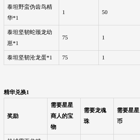
泰坦野蛮伪齿鸟精
1
50
华*1
泰坦坚韧蛇颈龙幼
75
1
崽*1
泰坦坚韧沧龙蛋*1
75
1
精华兑换1
需要星星
需要龙魂
需要星星
奖励
商人的宝
珠
币
物