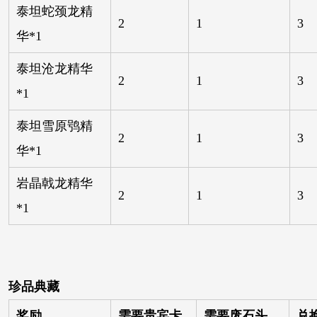
泰坦蛇颈龙精
2
1
3
华*1
泰坦沧龙精华
2
1
3
*1
泰坦雪原鸮精
2
1
3
华*1
岩晶戟龙精华
2
1
3
*1
珍品典藏
奖励
需要贵宾卡
需要废石头
兑