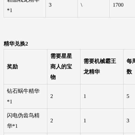
3
\
1700
*1
精华兑换2
需要星星
需要机械霸王
每
奖励
商人的宝
龙精华
数
物
钻石蜗牛精华
2
1
5
*1
闪电伪齿鸟精
2
1
3
华*1