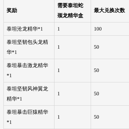
需要泰坦蛇
奖励
最大兑换次数
颈龙精华盒
泰坦沧龙精华*1
1
100
泰坦坚韧包头龙精
1
50
华*1
泰坦暴击激龙精华
1
50
*1
泰坦坚韧风神翼龙
1
50
精华*1
泰坦暴击巨猿精华
1
50
*1