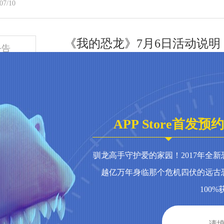
07/10
《我的恐龙》7月6日活动说明
公告
我的世界是五彩斑斓的，我的活动也是~
07/06
《我的恐龙》五彩斑斓版本更
公告
APP Store首发预约
“五彩斑斓”将于2018年7月6日在iOS平台和安卓平台更
07/05
驯龙高手守护爱的家园！2017年全
越亿万年身临那个危机四伏的远古
AR抓龙，爱夸玩出色！跨界
100
活动
在2018年7月9日至10月31日期间，在上海大
07/03