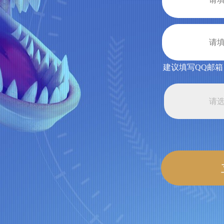
《我的恐龙》6月30日活动说
公告
屯够资源。迎接暑期大版本吧~超多福利免费等你拿
建议填写QQ邮
06/28
请
《我的恐龙》6月29日更新公
公告
《我的恐龙》原定于28号下午的更新，现在延迟至6月29
06/27
《我的恐龙》6月20日更新公
公告
《我的恐龙》预计在6月21号凌晨2：00-3：00进行
06/20