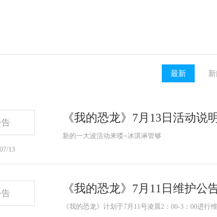
最新
新
《我的恐龙》7月13日活动说
公告
新的一大波活动来喽~冰淇淋管够
07/13
《我的恐龙》7月11日维护公
公告
《我的恐龙》计划于7月11号凌晨2：00-3：00进行